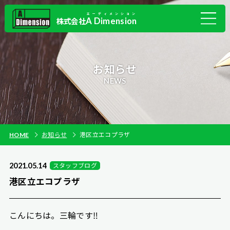
エーディメンション
A Dimension
株式会社
お知らせ
NEWS
HOME
お知らせ
港区立エコプラザ
2021.05.14
スタッフブログ
港区立エコプラザ
こんにちは。三輪です‼︎